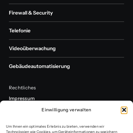
Firewall & Security
Telefonie
Videoüberwachung
Gebäudeautomatisierung
Rechtliches
Impressum
Datenschutzerklärung
Einwilligung verwalten
Cookie-Richtlinie
Um Ihnen ein optimales Erlebnis zu bieten, verwenden wir
Förderung
Technologien wie Cookies, um Geräteinformationen zu speichern