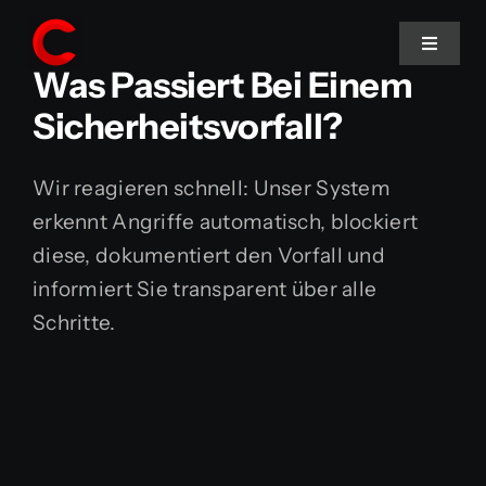
Skip
to
Toggle
Was Passiert Bei Einem
Navigat
content
Sicherheitsvorfall?
Home
Wir reagieren schnell: Unser System
Services
erkennt Angriffe automatisch, blockiert
diese, dokumentiert den Vorfall und
informiert Sie transparent über alle
Schritte.