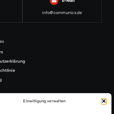
E-Mail
info@communics.de
es
um
utzerklärung
chtlinie
g
Einwilligung verwalten